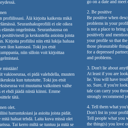
go on a date and meet 
teydessä.
2. Be positive
inen
Be positive when descr
n profiilissasi. Älä kirjoita kaikesta mikä
problems in your profil
elämässä. Seuranhakuprofiili ei ole oikea
is not a place to bring 
a elämän ongelmista. Seuranhaussa on
positively and mention 
positiivisesti ja keskustella asioista joista
your profile so that th
. Kirjoita profiilisi niin että lukija haluaa
those pleasurable thing
sen ilon kanssasi. Toki jos etsit
for a depressed partne
mppania, niin silloin voit kirjoittaa
and problems.
ngelmistasi.
3. Don't lie about anyt
le mistään!
At least if you are lo
sit vakioseuraa, ei pidä valehdella, muuten
lie. You will have tro
aikeuksia kun tutustutte. Toki jos etsit
so. Sure, if you're loo
seksiseuraa voi muutama valkoinen valhe
tale can carry you thr
s et ehdi jäädä niistä kiinni. Emme
strongly recommend yo
ittele tätä.
4. Tell them what you'r
nen olet.
Don't list in your prof
iliisi harrastuksiasi ja asioita joista pidät.
Tell people what you w
 mitä haluat tehdä. Laita kuva missä olet
the thing(s) you love o
rissa. Tai kerro miltä se tuntuu ja mitä se