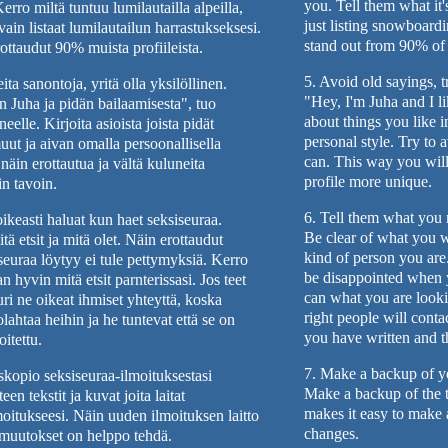
you. Tell them what it'
Kerro miltä tuntuu lumilautailla alpeilla,
just listing snowboardi
 vain listaat lumilautailun harrastukseksesi.
stand out from 90% of t
rottaudut 90% muista profiileista.
5. Avoid old sayings, t
ita sanontoja, yritä olla yksilöllinen.
"Hey, I'm Juha and I l
n Juha ja pidän bailaamisesta", tuo
about things you like 
eelle. Kirjoita asioista joista pidät
personal style. Try to
muut ja aivan omalla persoonallisella
can. This way you will
ä näin erottautua ja vältä kuluneita
profile more unique.
in tavoin.
6. Tell them what you 
ikeasti haluat kun haet seksiseuraa.
Be clear of what you 
tä etsit ja mitä olet. Näin erottaudut
kind of person you are
 seuraa löytyy ei tule pettymyksiä. Kerro
be disappointed when 
hyvin mitä etsit parnterissasi. Jos teet
can what you are lookin
uri ne oikeat ihmiset yhteyttä, koska
right people will conta
olahtaa heihin ja he tuntevat että se on
you have written and th
oitettu.
7. Make a backup of y
kopio seksiseuraa-ilmoituksestasi
Make a backup of the te
teen tekstit ja kuvat joita laitat
makes it easy to make
moitukseesi. Näin uuden ilmoituksen laitto
changes.
 muutokset on helppo tehdä.