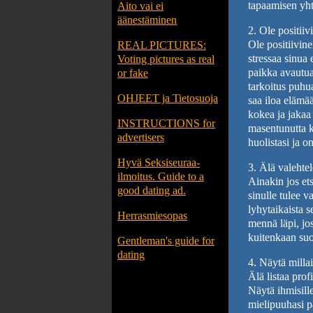
tapaamisen yh
Aito vai ei
äänestäminen
2. Ole positiiv
Ole positiivine
REAL PICTURES:
stressaa sinua 
Voting pictures as real
paikka avautu
or fake
tarkoitus puhua 
OHJEET ja Tietosuoja
saa iloa elämään
kokea ja jakaa 
INSTRUCTIONS for
masentunutta ku
advertisers
huolistasi ja o
Hyvä Seksiseuraa-
3. Älä valehte
ilmoitus. Guide to a
Ainakin jos et
good dating ad.
sinulle tulee v
lyhytaikaista 
Herrasmiesopas
mennä läpi, jo
kuitenkaan suos
Gentleman's guide for
dating
4. Näytä millai
Älä listaa profi
Näytä ihmisille
mielipuuhasi pa