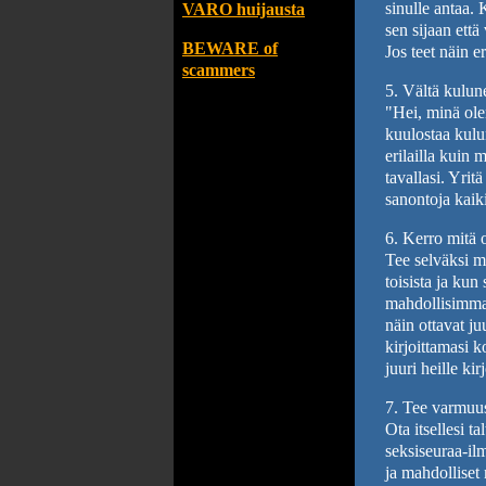
sinulle antaa. 
VARO huijausta
sen sijaan että
BEWARE of
Jos teet näin e
scammers
5. Vältä kulune
"Hei, minä ole
kuulostaa kulun
erilailla kuin 
tavallasi. Yrit
sanontoja kaik
6. Kerro mitä o
Tee selväksi mi
toisista ja kun
mahdollisimman 
näin ottavat ju
kirjoittamasi k
juuri heille kirj
7. Tee varmuus
Ota itsellesi tal
seksiseuraa-il
ja mahdolliset