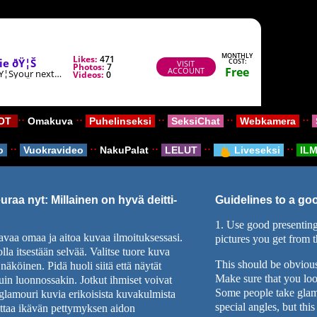
⋅⋅
⋅⋅
⋅⋅
⋅⋅
⋅⋅
MOT
Omakuva
Puhelinseksi
SeksiChat
Webkamera
⋅⋅
⋅⋅
⋅⋅
⋅⋅
⋅⋅
o
Vuokravideo
NakuPalat
LELUT
Liveseksi
ILMA
raa nyt: Millainen on hyvä deitti-
Guidelines to a go
1. Use good presenting 
avaa omaa ja aitoa kuvaa ilmoituksessasi.
pictures you get from t
lla itsestään selvää. Valitse tuore kuva
This should be obvious
äköinen. Pidä huoli siitä että näytät
Make sure that you look
kuin luonnossakin. Jotkut ihmiset voivat
Some people take glam
n glamouri kuvia erikoisista kuvakulmista
special angles, but th
ttaa ikävän pettymyksen aidon