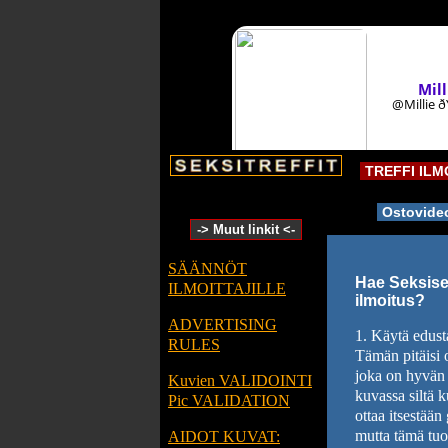
TREFFI IL
Ostovide
-> Muut linkit <-
SÄÄNNÖT
Hae Seksiseu
ILMOITTAJILLE
ilmoitus?
ADVERTISING
1. Käytä edust
RULES
Tämän pitäisi o
joka on hyvän n
Kuvien VALIDOINTI
kuvassa siltä 
Pic VALIDATION
ottaa itsestää
mutta tämä tuo
AIDOT KUVAT: